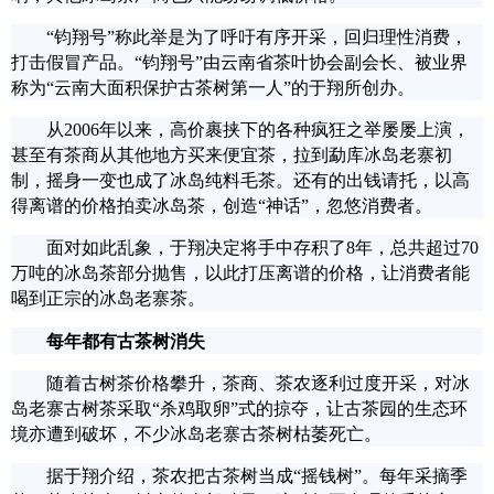
“钧翔号”称此举是为了呼吁有序开采，回归理性消费，
打击假冒产品。“钧翔号”由云南省茶叶协会副会长、被业界
称为“云南大面积保护古茶树第一人”的于翔所创办。
从2006年以来，高价裹挟下的各种疯狂之举屡屡上演，
甚至有茶商从其他地方买来便宜茶，拉到勐库冰岛老寨初
制，摇身一变也成了冰岛纯料毛茶。还有的出钱请托，以高
得离谱的价格拍卖冰岛茶，创造“神话”，忽悠消费者。
面对如此乱象，于翔决定将手中存积了8年，总共超过70
万吨的冰岛茶部分抛售，以此打压离谱的价格，让消费者能
喝到正宗的冰岛老寨茶。
每年都有古茶树消失
随着古树茶价格攀升，茶商、茶农逐利过度开采，对冰
岛老寨古树茶采取“杀鸡取卵”式的掠夺，让古茶园的生态环
境亦遭到破坏，不少冰岛老寨古茶树枯萎死亡。
据于翔介绍，茶农把古茶树当成“摇钱树”。每年采摘季