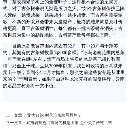
节，茶农摘光了树上的全部叶子，这种极不合理的采摘方
式，对于古茶树来说无疑是灭顶之灾。“如今古茶树保护已陷
入死结，越贵越采，越采越少，越少越贵。而古茶树需要轮
歇，不断的开采只会带来大量减产，最终的结果就是茶叶价
格更高，直至古茶树消亡。每年都有一批古茶树在消失，古
茶树最为集中的勐库地区，古树茶产量每年都在下降。”
目前冰岛老寨范围内茶农有32户，其中23户与于翔签
约，其拥有的古茶树数量为8000多棵。“冰岛老寨范围内总茶
一年产量在8吨左右，然而市场上售卖的冰岛茶已超过数百
吨，乃至上千吨。且从2006年以来，我公司收得的冰岛茶未
卖出一饼，直到今年4月才抛售，那么之前这些货都是从哪里
来的？”于翔表示，如果任由这种以次充好的假货横行，云南
的名品古树茶将一文不值。
上一文章：
后“大红袍”时代谁来续写辉煌？
下一文章：
武夷岩茶抢占市场先机急上市 是否失了传统工艺