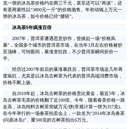
克一饼的冰岛茶价格约在两三千元，甚至还可以“再谈”，还
有茶商索性以“3800元一斤”的价格抛售。年初动辄上万元一
饼的冰岛茶，如今价格已经“腰斩”。
冰岛茶5年疯涨百倍
2007年，普洱茶遭遇恶意炒作，曾掀起一场“价格风
暴”，全国多个城市的普洱茶市场，在当年3月左右价格被炒
至顶峰，可转眼间，暴涨变狂跌，不少普洱茶瞬间折价一
半。
经历过2007年前后的暴涨暴跌后，普洱茶市场这几年再
度疯狂，尤其是以冰岛古树茶为代表的普洱高端消费市场，
价格不断上扬。
自2010年起，冰岛古树茶的价格贵比黄金，最近5年，冰
岛古树茶毛茶的价格翻了近100倍。今年，随着春茶价格一路
走高，冰岛纯料古树茶突破万元/饼(常规计算一饼为357克)。
在今年举行的一场春茶拍卖会上，一款名为“2014年冰岛春茶
(问鼎冰岛)”、重500克的古树茶拍出6万元。