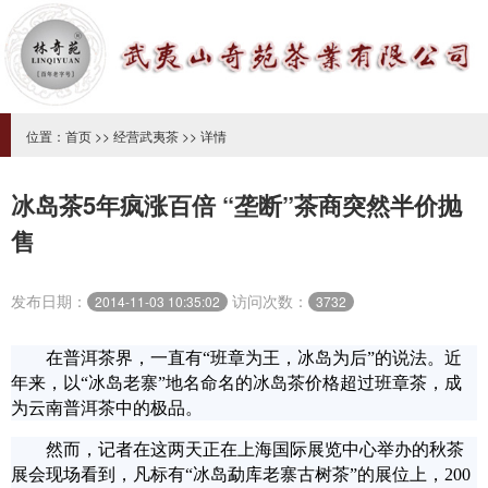
位置：
首页
>>
经营武夷茶
>> 详情
冰岛茶5年疯涨百倍 “垄断”茶商突然半价抛
售
发布日期：
访问次数：
2014-11-03 10:35:02
3732
在普洱茶界，一直有“班章为王，冰岛为后”的说法。近
年来，以“冰岛老寨”地名命名的冰岛茶价格超过班章茶，成
为云南普洱茶中的极品。
然而，记者在这两天正在上海国际展览中心举办的秋茶
展会现场看到，凡标有“冰岛勐库老寨古树茶”的展位上，200