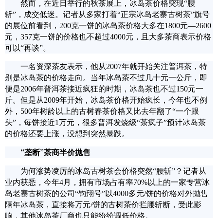
然而，在近日举行的秋茶展上，冰岛茶价格突现“腰
斩”，成交低迷。记者从多家打着“正宗冰岛老寨古树茶”旗号
的展位前看到，200克一饼的冰岛茶价格大多在1800元—2600
元，357克一饼的价格也不超过4000元，且大多茶商表示价格
可以“再谈”。
一名资深茶友表示，他从2007年就开始关注普洱茶，特
别是冰岛茶的价格走向。当年冰岛茶不过几十元一公斤，即
便是2006年普洱茶接近疯狂的时期，冰岛茶也不过150元一
斤。但是从2009年开始，冰岛茶价格开始疯长，今年也不例
外，500年树龄以上的古树春茶价格又比去年翻了“一个跟
头”，每饼接近1万元，很多普洱发烧级“茶疯子”预计冰岛茶
的价格还要上涨，没想到突然暴跌。
“垄断”茶商半价抛售
为何涨势凌厉的冰岛古树茶会价格突然“腰斩”？记者从
业内获悉，今年4月，拥有市场占有率70%以上的一家专营冰
岛老寨古树茶的公司“钧翔号”以4000多元/饼的价格对外抛售
隔年冰岛茶，直接将万元/饼的古树茶价拦腰斩断，受此影
响，其他冰岛茶厂商也只能纷纷调低价格。